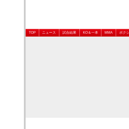
TOP
ニュース
試合結果
KO＆一本
MMA
ボク