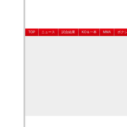
TOP
ニュース
試合結果
KO＆一本
MMA
ボク