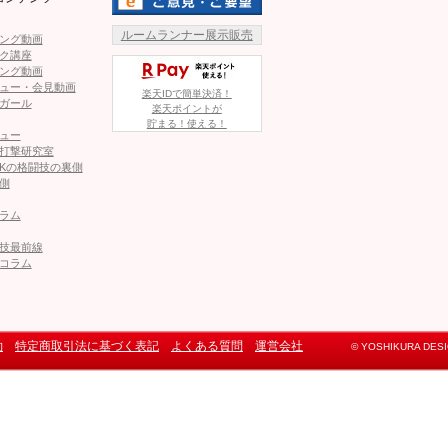
ルームランナー展示販売
ング動画
ク講座
ング動画
ュー・会見動画
楽天IDで簡単決済！
ガール
楽天ポイントが
貯まる！使える！
ュー
打撃研究室
Kの格闘技の裏側
側
ラム
技最前線
コラム
約
特定商取引法に基づく表記
よくある質問
運営会社
© YOSHIKURA DESIGN