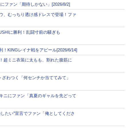
Mute
ァン「期待しかない」[2026/8/2]
プロハースカはグランドへ行かず
ウ、むっちり透け感ドレスで登場！ファ
「打ち合おう！」＠UFC Español
スの一つ」と報道。「アルバーグの負傷はプロハースカ自身に最
YUSHIに勝利！乱闘寸前の騒ぎも
と無謀さがKOへの扉を開いた」と厳しく分析した。
INGレイナ戦をアピール[2026/6/14]
間すぐにわかった。でも一発で倒せる感覚があった。自分を
勝で初の世界王座を手にした。
！超ミニ衣装に太もも、割れた腹筋に
ACL断裂」との見方が強い。
ットざわつく「何センチか当ててみて」
、2022年に王座を獲得したが、負傷で返上。アレックス・ペレ
リル・ラウントリーJr.を連続KOして王座決定戦にこぎつ
神”が裏目に出る結果となった。
キニにファン「真夏のギャルを先どって
カ、フック一撃で大逆転KO負けの瞬間！
婚したい”宣言でファン「俺としてくださ
1
2