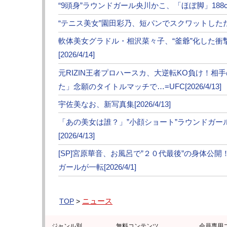
≪ 前の
“9頭身”ラウンドガール央川かこ、「ほぼ脚」188cm神
●編集部オススメ
“テニス美女”園田彩乃、短パンでスクワットしただけで
軟体美女グラドル・相沢菜々子、“釜爺”化した
・【フォト・動画】プロハースカ、フック一撃
[2026/4/14]
・【RIZIN】萩原京平、ヒザ蹴り“顔面流血”
元RIZIN王者プロハースカ、大逆転KO負け！相
た」念願のタイトルマッチで…=UFC[2026/4/13]
宇佐美なお、新写真集[2026/4/13]
「あの美女は誰？」”小顔ショート”ラウンドガ
[2026/4/13]
[SP]宮原華音、お風呂で”２０代最後”の身体公
ガールが一転[2026/4/1]
ニュース
TOP
>
ジャンル別
無料コンテンツ
会員専用