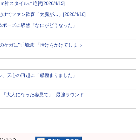
ページへ
次のページへ ≫
スタイルに絶賛[2026/4/19]
ファン歓喜「太腿が…」[2026/4/16]
衝撃ポーズに騒然「なにがどうなった」
で大逆転KO負けの瞬間！
ダウンの衝撃！メヘイラの“体重超過”でノーコンテストに
手のケガに”手加減”「情けをかけてしまっ
ール、天心の再起に「感極まりました」
開！「大人になった姿見て」 最強ラウンド
コンテンツ