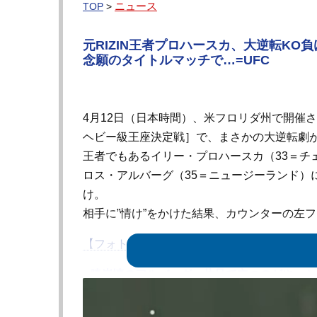
ニュース
TOP
>
元RIZIN王者プロハースカ、大逆転KO
念願のタイトルマッチで…=UFC
4月12日（日本時間）、米フロリダ州で開催され
ヘビー級王座決定戦］で、まさかの大逆転劇が起
王者でもあるイリー・プロハースカ（33＝チ
ロス・アルバーグ（35＝ニュージーランド）に1
け。
相手に”情け”をかけた結果、カウンターの左
【フォト・動画】プロハースカ、フック一撃で
■膝崩壊のアルバーグ、片足で立つのがやっと
試合開始早々、異変が起きた。アルバーグが