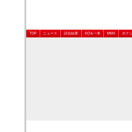
TOP
ニュース
試合結果
KO＆一本
MMA
ボク