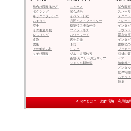
総合格闘技(MMA)
ニュース
試合動画
ボクシング
試合結果
スパーリ
キックボクシング
イベント日程
テクニッ
ムエタイ
月間ベストファイター
トレーニ
空手
格闘技名勝負列伝
インタビ
その他立ち技
フィットネス
ラウンド
レスリング
パワーフード
写真倉庫
柔道
選手名鑑
インタビ
柔術
予想
吉鷹弘の
その他組み技
リンク
ブッカー
女子格闘技
ジム・道場検索
取材の裏
距離/カロリー測定マップ
ケア
ジャンル別検索
編集部コ
メンタル
世界格闘
ムエタイ
特集
eFightとは？
動作環境
利用規