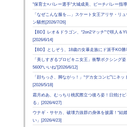
”保育士×バレー選手”大城成美、ビーチバレー指導にフ
を示した。
「なぜこんな服を…」スケート女王アリサ・リュ
■ESPNは「UFC史上最大のミスの一つ」
ン騒然[2026/7/26]
米ESPNはこの一戦を「UFC史上最大のミ
【BD】レオ＆ドラゴン、“2on2マッチ”で咲人＆
も大きな影響を与えた」「彼の感情的な反応
[2026/6/14]
【BD】としぞう、18歳の女暴走族にド派手KO勝利！K
一方、新王者アルバーグは「膝を怪我した瞬
信じていた」と冷静にコメント。UFC10連
「美しすぎるプロビキニ女王」衝撃ボクシング姿
ケガの状態は現時点では発表されていないが「
5600“いいね”[2026/6/12]
「顔ちっさ、脚ながっ！」“デカ女コンビ”にネ
プロハースカはRIZIN王者からUFCに渡り
[2026/5/18]
イラに2連敗を喫した後、ジャマール・ヒル、カ
けていた。念願のタイトル奪還は、”武士道精
霜月めあ、むっちり桃尻際立つ後ろ姿！日焼けビ
る」[2026/4/27]
次のページは【フォト・動画】プロハース
ウナギ・サヤカ、破壊力抜群の身体を披露！“結
い」[2026/4/23]