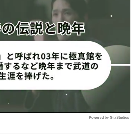
ロハースカの勝利を確信した。
め、優位に試合を進めた。だが、テイクダウンで寝かせて仕
地面を指さし、ガードを固め「パンチで来い」と挑発するよう
ージに追い詰めた瞬間、アルバ
ちたプロハースカにパウンドが
アルバーグが大逆転でUFCラ
った。彼が気の毒に思えたん
のに、ケガを見て…クソッ」と
Powered by 
GliaStudios
かな情けがこの試合の代償にな
だった」と、王座奪還への意欲