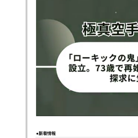
に重傷。まともに立てない状態で、誰もがプ
プロハースカはローキックで負傷した脚を攻
留めにいくことはせず、”立ち合い”を選択。
な仕草も見せた。
■「彼が気の毒に思えた」勝利目前で緩んだ心
そして運命の瞬間。プロハースカが前進、ケ
ーグの左フックがカウンターで炸裂。崩れ落
降り注ぎ、レフェリーが試合を止めた。片足の
イトヘビー級新王者に輝いた。
試合後、プロハースカは「情けを感じてしま
だ。あの試合は勝っていた。手の中にあった
悔し気に語る。
さらに病院から投稿したSNSでは「自分の愚
●新着情報
った。リマッチを希望する。あれは俺の試合