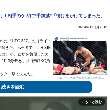
負け！相手のケガに”手加減”「情けをかけてしまった」
2026/04/13（月）UP
た『UFC 327』の［ライト
きた。元王者で、元RIZIN
ェコ）が、ヒザを負傷したカー
R 3分45秒、大逆転TKO負
フック一撃で沈んだ。
プロハースカが大逆転KO負け＠UFC
Español
大逆転KO負けの瞬間！
もっと読む
arrow_forward_ios
ステップを踏んだ瞬間、右膝がガクリと崩れ落ちた。明らか