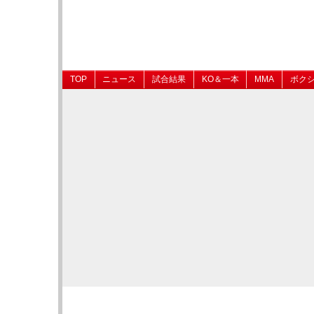
TOP
ニュース
試合結果
KO＆一本
MMA
ボク