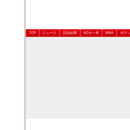
TOP
ニュース
試合結果
KO＆一本
MMA
ボク