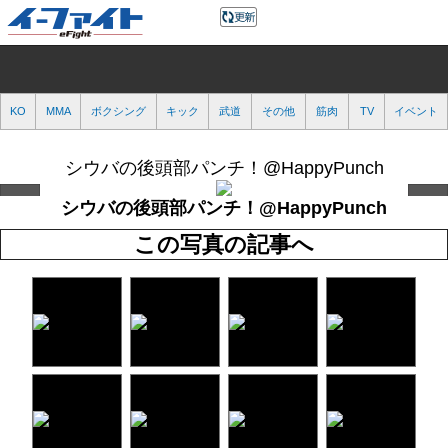
KO
MMA
ボクシング
キック
武道
その他
筋肉
TV
イベント
シウバの後頭部パンチ！@HappyPunch
シウバの後頭部パンチ！@HappyPunch
この写真の記事へ