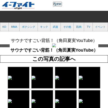
KO
MMA
ボクシング
キック
武道
その他
筋肉
TV
イベント
サウナですごい背筋！（角田夏実YouTube）
サウナですごい背筋！（角田夏実YouTube）
この写真の記事へ