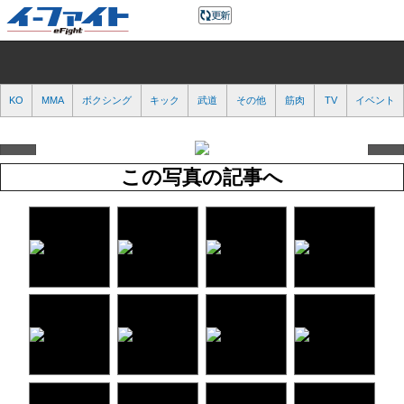
KO
MMA
ボクシング
キック
武道
その他
筋肉
TV
イベント
この写真の記事へ