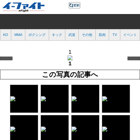
KO
MMA
ボクシング
キック
武道
その他
筋肉
TV
イベント
1
1
この写真の記事へ