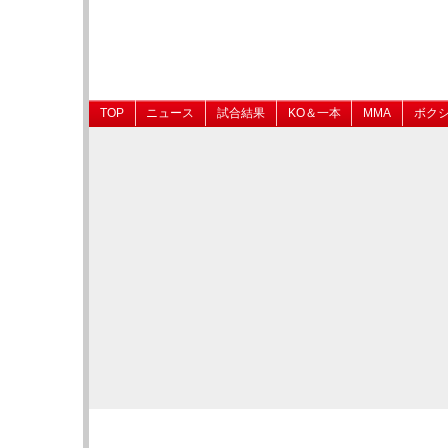
TOP
ニュース
試合結果
KO＆一本
MMA
ボク