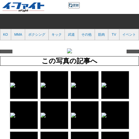
KO
MMA
ボクシング
キック
武道
その他
筋肉
TV
イベント
この写真の記事へ