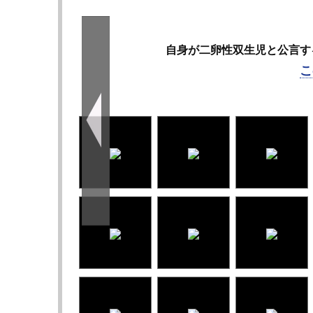
自身が二卵性双生児と公言する
こ