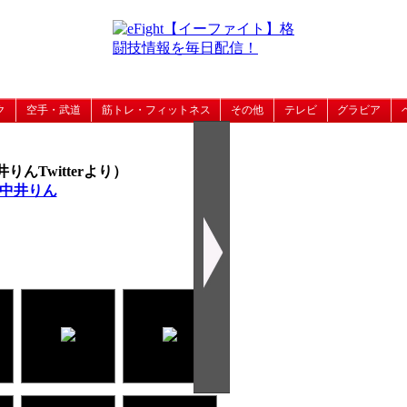
ク
空手・武道
筋トレ・フィットネス
その他
テレビ
グラビア
Twitterより）
る中井りん