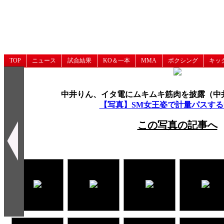
TOP
ニュース
試合結果
KO＆一本
MMA
ボクシング
キッ
中井りん、イタ電にムキムキ筋肉を披露（中井りん
【写真】SM女王姿で計量パスす
この写真の記事へ