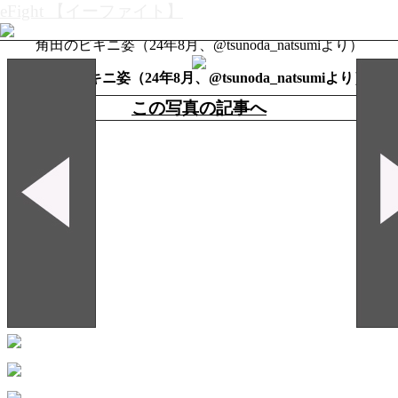
eFight 【イーファイト】
KO
MMA
ボクシング
キック
武道
その他
筋肉
TV
イベント
角田のビキニ姿（24年8月、@tsunoda_natsumiより）
角田のビキニ姿（24年8月、@tsunoda_natsumiより）
この写真の記事へ