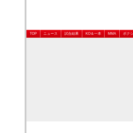
TOP
ニュース
試合結果
KO＆一本
MMA
ボク