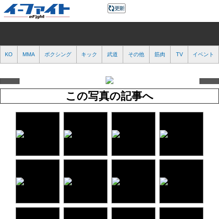
KO
MMA
ボクシング
キック
武道
その他
筋肉
TV
イベント
この写真の記事へ