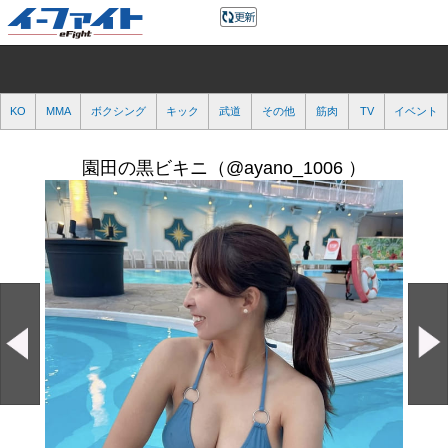
KO
MMA
ボクシング
キック
武道
その他
筋肉
TV
イベント
園田の黒ビキニ（@ayano_1006 ）