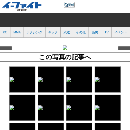
KO
MMA
ボクシング
キック
武道
その他
筋肉
TV
イベント
この写真の記事へ