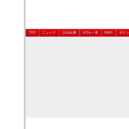
TOP
ニュース
試合結果
KO＆一本
MMA
ボク