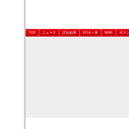
TOP
ニュース
試合結果
KO＆一本
MMA
ボク