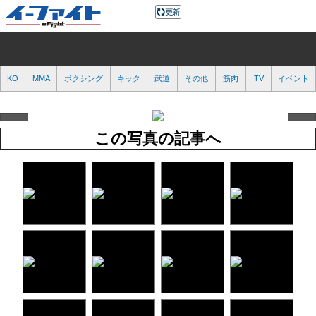
KO
MMA
ボクシング
キック
武道
その他
筋肉
TV
イベント
この写真の記事へ