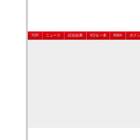
TOP
ニュース
試合結果
KO＆一本
MMA
ボク