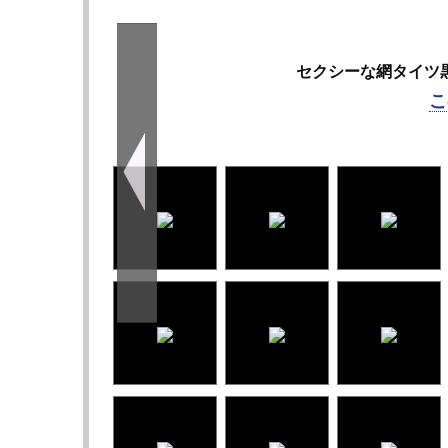
セクシーな網タイツ黒
こ