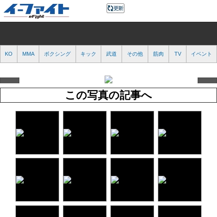
KO
MMA
ボクシング
キック
武道
その他
筋肉
TV
イベント
この写真の記事へ