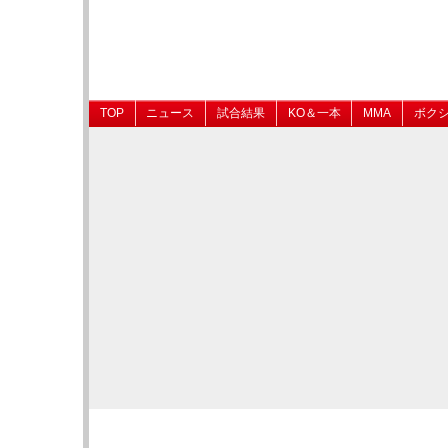
TOP
ニュース
試合結果
KO＆一本
MMA
ボク