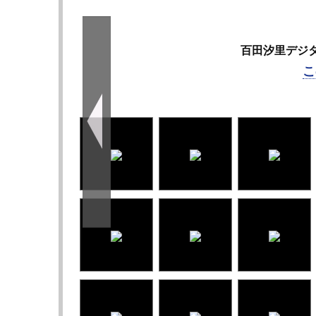
百田汐里デジ
こ