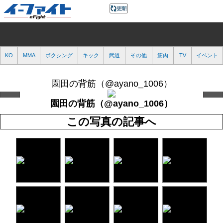
KO
MMA
ボクシング
キック
武道
その他
筋肉
TV
イベント
園田の背筋（@ayano_1006）
園田の背筋（@ayano_1006）
この写真の記事へ