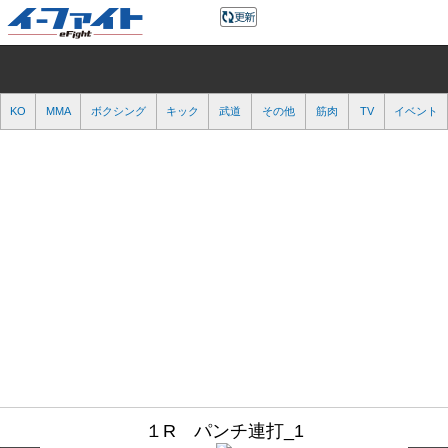
KO
MMA
ボクシング
キック
武道
その他
筋肉
TV
イベント
１R パンチ連打_1
１R パンチ連打_1
この写真の記事へ