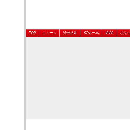
TOP
ニュース
試合結果
KO＆一本
MMA
ボク