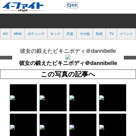
KO
MMA
ボクシング
キック
武道
その他
筋肉
TV
イベント
彼女の鍛えたビキニボディ＠dannibelle
彼女の鍛えたビキニボディ＠dannibelle
この写真の記事へ