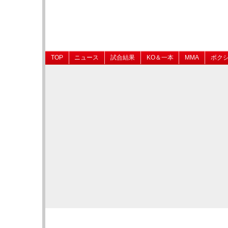
TOP
ニュース
試合結果
KO＆一本
MMA
ボク