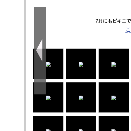
7月にもビキニでリ
こ