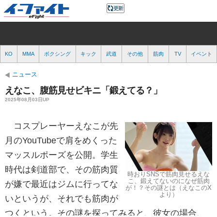
KO
MMA
ボクシング
キック
武道
その他
筋肉
TV
イベント
ニュース
えなこ、腹筋見せビキニ「鍛えてる？」
2025年08月03日UP
コスプレーヤーえなこが先
月のYouTubeで肩をめくった
マッスルポーズを公開。学生
時代は剣道部で、その筋肉質
時おりSNSで筋肉見せるえな
こ、鍛えてないのになぜ筋肉
が嫌で最近はジムに行ってな
が！？その謎とは（えなこのX
より）
いというが、それでも筋肉が
つくという。その謎を探ってみると、彼女の場合、