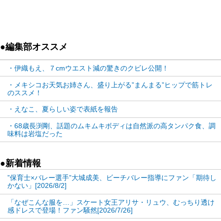
のか（えなこYoutubeより）
ヒザも上げ片足で長い時間撮
影に応じたり、さらにキャラクターの棒を持って腕
を上げるなど、多様なポーズは体に大きな負荷がか
●編集部オススメ
かる。履き物が不安定な場合は尚さら大変そうだ。
格闘キャラでも蹴りながら撮影のために静止するな
・伊織もえ、７cmウエスト減の驚きのクビレ公開！
どまさに格闘技の練習そのもの。撮影していて長時
・メキシコお天気お姉さん、盛り上がる”まんまる”ヒップで筋トレ
のススメ！
間のさまざまなポージングで筋肉痛になるのではと
・えなこ、夏らしい姿で表紙を報告
思ってしまう。
・68歳長渕剛、話題のムキムキボディは自然派の高タンパク食、調
味料は岩塩だった
彼女は先月のYoutubeで自身の筋肉が嫌で「数年前
に筋肉を落とす注射（ボトックスと思われる）を打
●新着情報
ったけど」とあまり効果はなかったという。注射を
”保育士×バレー選手”大城成美、ビーチバレー指導にファン「期待し
打ってもポージングを続けていればボトックスの効
かない」[2026/8/2]
果も薄いかもしれない。
「なぜこんな服を…」スケート女王アリサ・リュウ、むっちり透け
感ドレスで登場！ファン騒然[2026/7/26]
ポージングとイコールのア