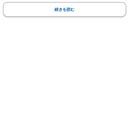
人気コスプレイヤーだからこそ、ついてしまう理由
続きを読む
がありそうだ。
【フォト】えなこの独特のポージングの数々！ビキ
ニ姿も
それは長い時間のポージングと考えられ、これは
アイソメトリックトレーニング（静止トレーニン
グ）とイコールといえる。そのトレーニングはヨガ
のように片足で立ちキープしたり、プランクのよう
に肘をついた四つん這い状態で静止するなどだ。
これまで、えなこの記者会
見や発表会、コミケまで撮影
に赴いたが、彼女は片手を伸
ばしてポージングしながら、
えなこが筋肉！なぜ筋肉質な