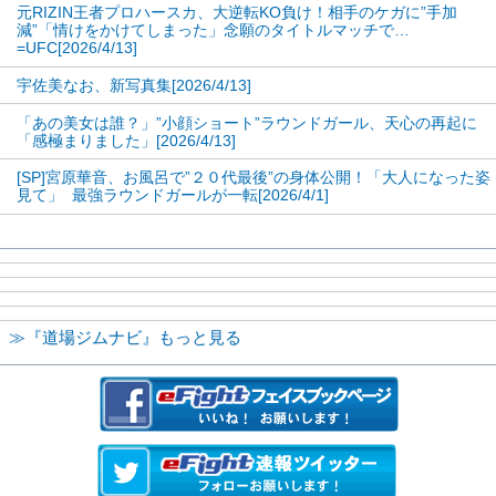
元RIZIN王者プロハースカ、大逆転KO負け！相手のケガに”手加
や華麗なポージングの数々に期待したい。
減”「情けをかけてしまった」念願のタイトルマッチで…
=UFC[2026/4/13]
【フォト】えなこの独特のポージングの数々！ビキ
宇佐美なお、新写真集[2026/4/13]
ニ姿も
「あの美女は誰？」”小顔ショート”ラウンドガール、天心の再起に
「感極まりました」[2026/4/13]
1
2
[SP]宮原華音、お風呂で”２０代最後”の身体公開！「大人になった姿
見て」 最強ラウンドガールが一転[2026/4/1]
≪ 前のページへ
次のページへ ≫
≫『道場ジムナビ』もっと見る