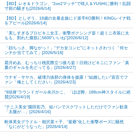
【BD】レオ＆ドラゴン、“2on2マッチ”で咲人＆YUSHIに勝利！乱闘
イソメトリックトレーニング
寸前の騒ぎも[2026/6/14]
は筋肉の伸縮を伴わないた
【BD】としぞう、18歳の女暴走族にド派手KO勝利！KINGレイナ戦
をアピール[2026/6/14]
め、関節への負担が少ないの
「美しすぎるプロビキニ女王」衝撃ボクシング姿！超ミニ衣装に太
が特徴。筋肉の収縮は行わな
もも、割れた腹筋に5600“いいね”[2026/6/12]
えなこのポージング！ブーツ
いが、筋肉を緊張させ続ける
で片足（Takuji Yoshikura)
「顔ちっさ、脚ながっ！」“デカ女コンビ”にネットざわつく「何セ
ことで、筋力アップが期待で
ンチか当ててみて」[2026/5/18]
きる。さらに体幹を鍛えられるので姿勢維持に必要
霜月めあ、むっちり桃尻際立つ後ろ姿！日焼けビキニにファン「真
夏のギャルを先どってる」[2026/4/27]
な筋肉を強化し、シェイプアップ、姿勢が改善され
ウナギ・サヤカ、破壊力抜群の身体を披露！“結婚したい”宣言でフ
るなど、このトレーニングには良いことが多い。
ァン「俺としてください」[2026/4/23]
“9頭身”ラウンドガール央川かこ、「ほぼ脚」188cm神スタイルに絶
えなこはキャラに応じてポージングを変える。そ
賛[2026/4/19]
の練習もかなりのものだろう。スタイルの良さは筋
“テニス美女”園田彩乃、短パンでスクワットしただけでファン歓喜
トレではなくポージングが大きく関わっていると思
「太腿が…」[2026/4/16]
われる。
8
月
16,17
日に行われる夏コミ（東京ビッグ
軟体美女グラドル・相沢菜々子、“釜爺”化した衝撃ポーズに騒然
「なにがどうなった」[2026/4/14]
サイト）にも登場する予定。彼女の今回のコスプレ