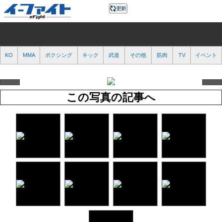
KO
MMA
ボクシング
キック
武道
その他
筋肉
TV
イベント
この写真の記事へ