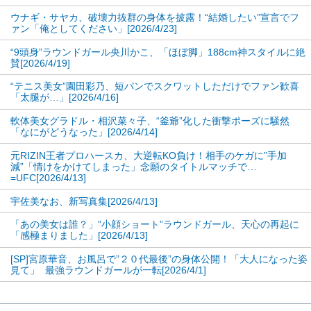
ウナギ・サヤカ、破壊力抜群の身体を披露！“結婚したい”宣言でフ
ァン「俺としてください」[2026/4/23]
“9頭身”ラウンドガール央川かこ、「ほぼ脚」188cm神スタイルに絶
賛[2026/4/19]
“テニス美女”園田彩乃、短パンでスクワットしただけでファン歓喜
「太腿が…」[2026/4/16]
軟体美女グラドル・相沢菜々子、“釜爺”化した衝撃ポーズに騒然
「なにがどうなった」[2026/4/14]
元RIZIN王者プロハースカ、大逆転KO負け！相手のケガに”手加
減”「情けをかけてしまった」念願のタイトルマッチで…
=UFC[2026/4/13]
宇佐美なお、新写真集[2026/4/13]
「あの美女は誰？」”小顔ショート”ラウンドガール、天心の再起に
「感極まりました」[2026/4/13]
[SP]宮原華音、お風呂で”２０代最後”の身体公開！「大人になった姿
見て」 最強ラウンドガールが一転[2026/4/1]