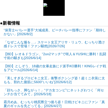
●新着情報
”保育士×バレー選手”大城成美、ビーチバレー指導にファン「期待し
かない」[2026/8/2]
「なぜこんな服を…」スケート女王アリサ・リュウ、むっちり透け
感ドレスで登場！ファン騒然[2026/7/26]
【BD】レオ＆ドラゴン、“2on2マッチ”で咲人＆YUSHIに勝利！乱闘
寸前の騒ぎも[2026/6/14]
【BD】としぞう、18歳の女暴走族にド派手KO勝利！KINGレイナ戦
をアピール[2026/6/14]
「美しすぎるプロビキニ女王」衝撃ボクシング姿！超ミニ衣装に太
もも、割れた腹筋に5600“いいね”[2026/6/12]
「顔ちっさ、脚ながっ！」“デカ女コンビ”にネットざわつく「何セ
ンチか当ててみて」[2026/5/18]
霜月めあ、むっちり桃尻際立つ後ろ姿！日焼けビキニにファン「真
夏のギャルを先どってる」[2026/4/27]