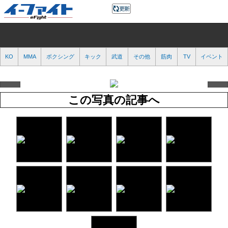
KO
MMA
ボクシング
キック
武道
その他
筋肉
TV
イベント
この写真の記事へ