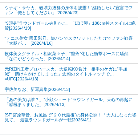
ウナギ・サヤカ、破壊力抜群の身体を披露！“結婚したい”宣言でフ
ァン「俺としてください」[2026/4/23]
“9頭身”ラウンドガール央川かこ、「ほぼ脚」188cm神スタイルに絶
賛[2026/4/19]
“テニス美女”園田彩乃、短パンでスクワットしただけでファン歓喜
「太腿が…」[2026/4/16]
軟体美女グラドル・相沢菜々子、“釜爺”化した衝撃ポーズに騒然
「なにがどうなった」[2026/4/14]
元RIZIN王者プロハースカ、大逆転KO負け！相手のケガに”手加
減”「情けをかけてしまった」念願のタイトルマッチで…
=UFC[2026/4/13]
宇佐美なお、新写真集[2026/4/13]
「あの美女は誰？」”小顔ショート”ラウンドガール、天心の再起に
「感極まりました」[2026/4/13]
[SP]宮原華音、お風呂で”２０代最後”の身体公開！「大人になった姿
見て」 最強ラウンドガールが一転[2026/4/1]