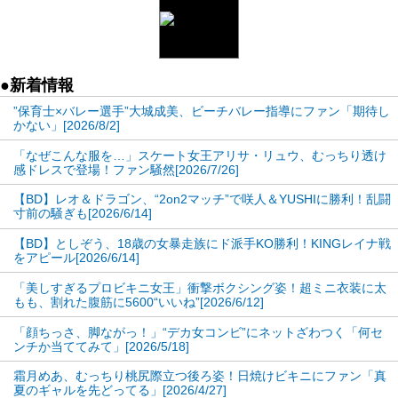
●新着情報
”保育士×バレー選手”大城成美、ビーチバレー指導にファン「期待し
かない」[2026/8/2]
「なぜこんな服を…」スケート女王アリサ・リュウ、むっちり透け
感ドレスで登場！ファン騒然[2026/7/26]
【BD】レオ＆ドラゴン、“2on2マッチ”で咲人＆YUSHIに勝利！乱闘
寸前の騒ぎも[2026/6/14]
【BD】としぞう、18歳の女暴走族にド派手KO勝利！KINGレイナ戦
をアピール[2026/6/14]
「美しすぎるプロビキニ女王」衝撃ボクシング姿！超ミニ衣装に太
もも、割れた腹筋に5600“いいね”[2026/6/12]
「顔ちっさ、脚ながっ！」“デカ女コンビ”にネットざわつく「何セ
ンチか当ててみて」[2026/5/18]
霜月めあ、むっちり桃尻際立つ後ろ姿！日焼けビキニにファン「真
夏のギャルを先どってる」[2026/4/27]