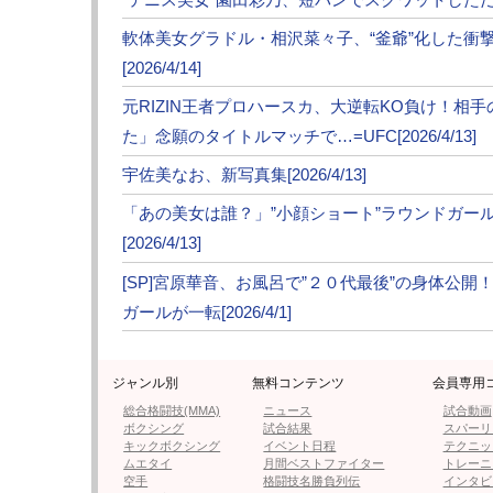
軟体美女グラドル・相沢菜々子、“釜爺”化した衝
[2026/4/14]
元RIZIN王者プロハースカ、大逆転KO負け！相
た」念願のタイトルマッチで…=UFC[2026/4/13]
宇佐美なお、新写真集[2026/4/13]
「あの美女は誰？」”小顔ショート”ラウンドガー
[2026/4/13]
[SP]宮原華音、お風呂で”２０代最後”の身体公
ガールが一転[2026/4/1]
ジャンル別
無料コンテンツ
会員専用
総合格闘技(MMA)
ニュース
試合動画
ボクシング
試合結果
スパーリ
キックボクシング
イベント日程
テクニッ
ムエタイ
月間ベストファイター
トレーニ
空手
格闘技名勝負列伝
インタビ