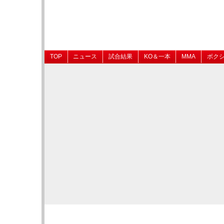
TOP
ニュース
試合結果
KO＆一本
MMA
ボク