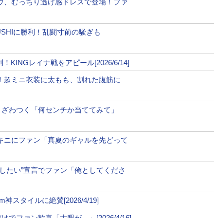
ウ、むっちり透け感ドレスで登場！ファ
USHIに勝利！乱闘寸前の騒ぎも
INGレイナ戦をアピール[2026/6/14]
！超ミニ衣装に太もも、割れた腹筋に
トざわつく「何センチか当ててみて」
キニにファン「真夏のギャルを先どって
婚したい”宣言でファン「俺としてくださ
スタイルに絶賛[2026/4/19]
ファン歓喜「太腿が…」[2026/4/16]