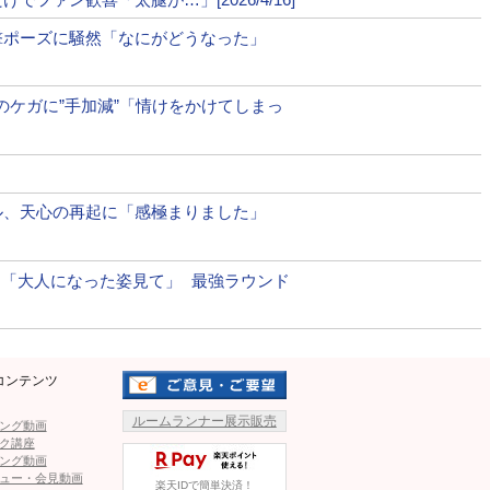
撃ポーズに騒然「なにがどうなった」
手のケガに”手加減”「情けをかけてしまっ
ル、天心の再起に「感極まりました」
開！「大人になった姿見て」 最強ラウンド
コンテンツ
ルームランナー展示販売
ング動画
ク講座
ング動画
ュー・会見動画
楽天IDで簡単決済！