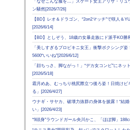
「なぜこんな服を…」スケート女王アリサ・リュ
ン騒然[2026/7/26]
【BD】レオ＆ドラゴン、“2on2マッチ”で咲人＆Y
[2026/6/14]
【BD】としぞう、18歳の女暴走族にド派手KO勝利！K
「美しすぎるプロビキニ女王」衝撃ボクシング姿
5600“いいね”[2026/6/12]
「顔ちっさ、脚ながっ！」“デカ女コンビ”にネッ
[2026/5/18]
霜月めあ、むっちり桃尻際立つ後ろ姿！日焼けビ
る」[2026/4/27]
ウナギ・サヤカ、破壊力抜群の身体を披露！“結
い」[2026/4/23]
“9頭身”ラウンドガール央川かこ、「ほぼ脚」188cm神
“テニス美女”園田彩乃、短パンでスクワットしただけで