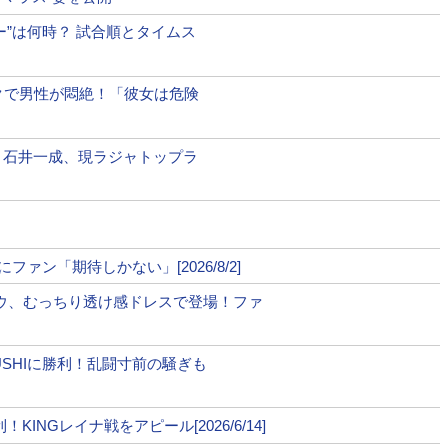
ー”は何時？ 試合順とタイムス
クで男性が悶絶！「彼女は危険
】石井一成、現ラジャトップラ
ァン「期待しかない」[2026/8/2]
ウ、むっちり透け感ドレスで登場！ファ
USHIに勝利！乱闘寸前の騒ぎも
INGレイナ戦をアピール[2026/6/14]