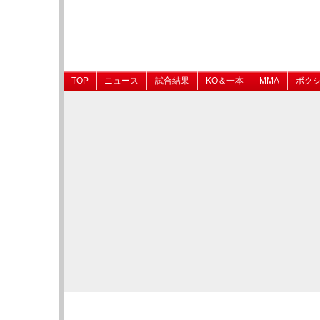
TOP
ニュース
試合結果
KO＆一本
MMA
ボク