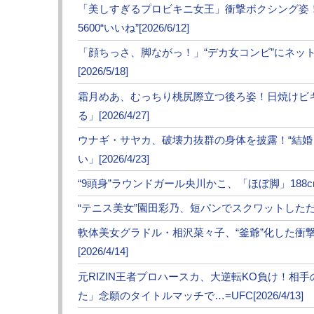
「美しすぎるプロビキニ女王」衝撃ボクシング姿
5600“いいね”[2026/6/12]
「顔ちっさ、脚ながっ！」“デカ女コンビ”にネッ
[2026/5/18]
霜月めあ、むっちり桃尻際立つ後ろ姿！日焼けビ
る」[2026/4/27]
ウナギ・サヤカ、破壊力抜群の身体を披露！“結
い」[2026/4/23]
“9頭身”ラウンドガール央川かこ、「ほぼ脚」188cm神
“テニス美女”園田彩乃、短パンでスクワットしただけで
軟体美女グラドル・相沢菜々子、“釜爺”化した衝
[2026/4/14]
元RIZIN王者プロハースカ、大逆転KO負け！相
た」念願のタイトルマッチで…=UFC[2026/4/13]