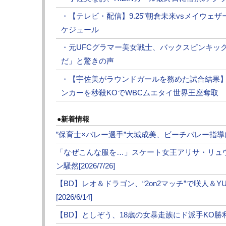
・【テレビ・配信】9.25”朝倉未来vsメイウェザ
ケジュール
・元UFCグラマー美女戦士、バックスピンキッ
だ」と驚きの声
・【宇佐美がラウンドガールを務めた試合結果
ンカーを秒殺KOでWBCムエタイ世界王座奪取
●新着情報
”保育士×バレー選手”大城成美、ビーチバレー指導にフ
「なぜこんな服を…」スケート女王アリサ・リュ
ン騒然[2026/7/26]
【BD】レオ＆ドラゴン、“2on2マッチ”で咲人＆Y
[2026/6/14]
【BD】としぞう、18歳の女暴走族にド派手KO勝利！K