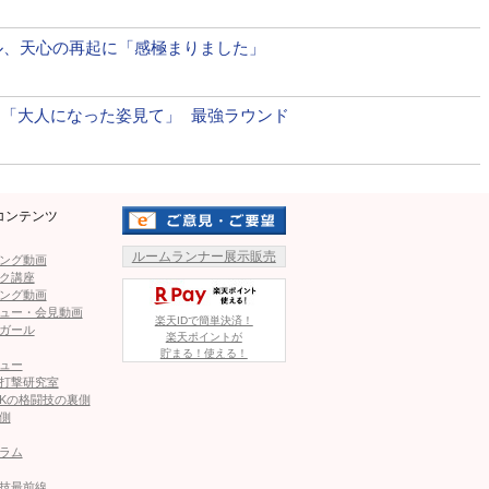
ル、天心の再起に「感極まりました」
開！「大人になった姿見て」 最強ラウンド
コンテンツ
ルームランナー展示販売
ング動画
ク講座
ング動画
ュー・会見動画
楽天IDで簡単決済！
ガール
楽天ポイントが
貯まる！使える！
ュー
打撃研究室
Kの格闘技の裏側
側
ラム
技最前線