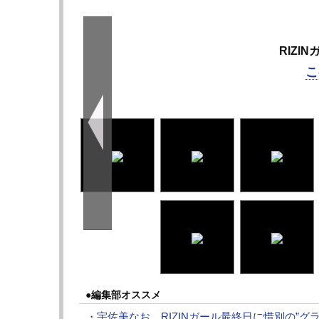
RIZI
こ
●編集部オススメ
・宇佐美なお、RIZINガール最終日に惜別の”グ