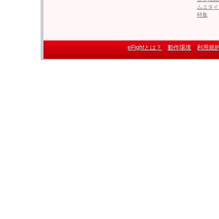
ムエタイ
特集
eFightとは？
動作環境
利用規