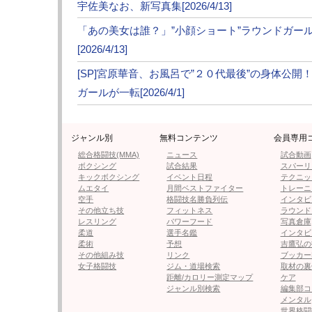
宇佐美なお、新写真集[2026/4/13]
「あの美女は誰？」”小顔ショート”ラウンドガー
[2026/4/13]
[SP]宮原華音、お風呂で”２０代最後”の身体公
ガールが一転[2026/4/1]
ジャンル別
無料コンテンツ
会員専用
総合格闘技(MMA)
ニュース
試合動画
ボクシング
試合結果
スパーリ
キックボクシング
イベント日程
テクニッ
ムエタイ
月間ベストファイター
トレーニ
空手
格闘技名勝負列伝
インタビ
その他立ち技
フィットネス
ラウンド
レスリング
パワーフード
写真倉庫
柔道
選手名鑑
インタビ
柔術
予想
吉鷹弘の
その他組み技
リンク
ブッカー
女子格闘技
ジム・道場検索
取材の裏
距離/カロリー測定マップ
ケア
ジャンル別検索
編集部コ
メンタル
世界格闘