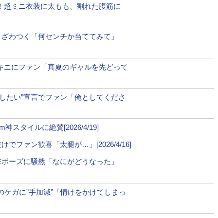
！超ミニ衣装に太もも、割れた腹筋に
トざわつく「何センチか当ててみて」
キニにファン「真夏のギャルを先どって
婚したい”宣言でファン「俺としてくださ
スタイルに絶賛[2026/4/19]
ファン歓喜「太腿が…」[2026/4/16]
撃ポーズに騒然「なにがどうなった」
手のケガに”手加減”「情けをかけてしまっ