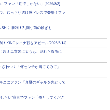
ページへ
次のページへ ≫
Mute
ァン「期待しかない」[2026/8/2]
ウ、むっちり透け感ドレスで登場！ファ
ディ！美しい腹筋、腕や肩の筋肉も
YUSHIに勝利！乱闘寸前の騒ぎも
布面積に鍛えたボディで週プレ登場！「思った以上に凄い身体」
INGレイナ戦をアピール[2026/6/14]
舞う！「格闘家夫婦ならではの愛情表現」
！超ミニ衣装に太もも、割れた腹筋に
っちり太腿」公開！ウエストとほぼ同じ59cm
ットざわつく「何センチか当ててみて」
イル公開！「毎日バキバキだけど幸せ」
キニにファン「真夏のギャルを先どって
婚したい”宣言でファン「俺としてくださ