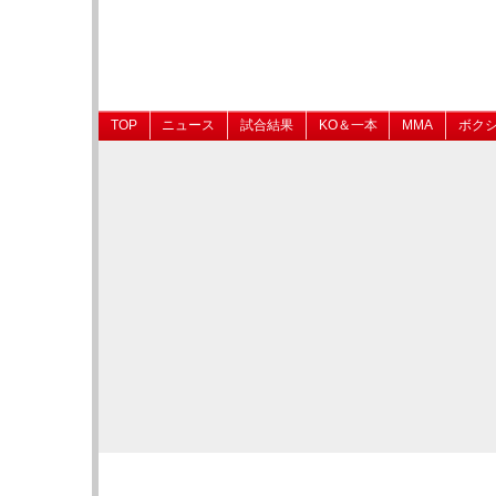
TOP
ニュース
試合結果
KO＆一本
MMA
ボク