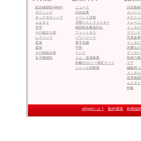
総合格闘技(MMA)
ニュース
試合動画
ボクシング
試合結果
スパーリ
キックボクシング
イベント日程
テクニッ
ムエタイ
月間ベストファイター
トレーニ
空手
格闘技名勝負列伝
インタビ
その他立ち技
フィットネス
ラウンド
レスリング
パワーフード
写真倉庫
柔道
選手名鑑
インタビ
柔術
予想
吉鷹弘の
その他組み技
リンク
ブッカー
女子格闘技
ジム・道場検索
取材の裏
距離/カロリー測定マップ
ケア
ジャンル別検索
編集部コ
メンタル
世界格闘
ムエタイ
特集
eFightとは？
動作環境
利用規