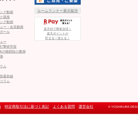
ルームランナー展示販売
ング動画
ク講座
ング動画
ュー・会見動画
楽天IDで簡単決済！
ガール
楽天ポイントが
貯まる！使える！
ュー
打撃研究室
Kの格闘技の裏側
側
ラム
技最前線
コラム
約
特定商取引法に基づく表記
よくある質問
運営会社
© YOSHIKURA DESIGN