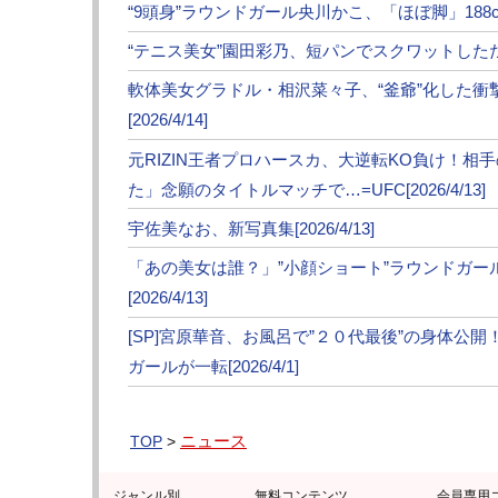
“9頭身”ラウンドガール央川かこ、「ほぼ脚」188cm神
“テニス美女”園田彩乃、短パンでスクワットしただけで
軟体美女グラドル・相沢菜々子、“釜爺”化した
[2026/4/14]
元RIZIN王者プロハースカ、大逆転KO負け！相
た」念願のタイトルマッチで…=UFC[2026/4/13]
宇佐美なお、新写真集[2026/4/13]
「あの美女は誰？」”小顔ショート”ラウンドガ
[2026/4/13]
[SP]宮原華音、お風呂で”２０代最後”の身体公
ガールが一転[2026/4/1]
ニュース
TOP
>
ジャンル別
無料コンテンツ
会員専用