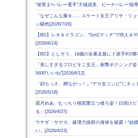
≪ 前の
”保育士×バレー選手”大城成美、ビーチバレー指導にフ
●編集部オススメ
「なぜこんな服を…」スケート女王アリサ・リュ
ン騒然[2026/7/26]
・【フォト】浜辺の鍛えた”ボリューミー”ボ
【BD】レオ＆ドラゴン、“2on2マッチ”で咲人＆
[2026/6/14]
・”18歳”JKプロレスラー山岡聖怜、小さな
【BD】としぞう、18歳の女暴走族にド派手KO勝利！K
・菅原美優、海水浴で夫から巴投げされ宙に
「美しすぎるプロビキニ女王」衝撃ボクシング姿
5600“いいね”[2026/6/12]
・“女子レスラー”上原わかな、春麗コスで「む
「顔ちっさ、脚ながっ！」“デカ女コンビ”にネ
[2026/5/18]
・ケイト・ロータス、ぴっちり服で抜群スタ
霜月めあ、むっちり桃尻際立つ後ろ姿！日焼けビ
る」[2026/4/27]
ウナギ・サヤカ、破壊力抜群の身体を披露！“結
い」[2026/4/23]