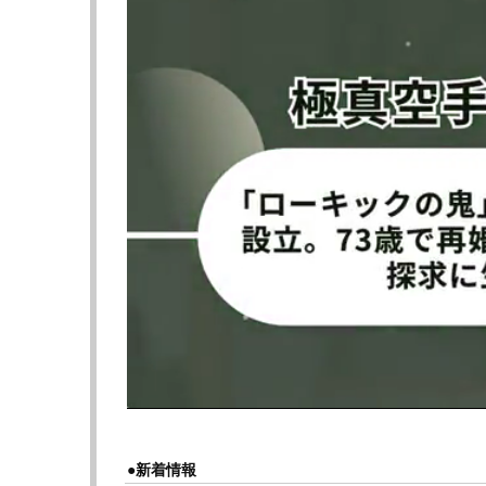
と共に海でウェイクボードを楽しむ姿を公開。
なりの腕前だ。
そしてファンは彼女の鍛えた“ボリューミー
愛いプロレスラーがいて良いの？」「宇宙一
メント欄に並んだ。
山岡は2日マリーゴールドの大阪大会で開幕
てスーパーフライ級王者の岩谷麻優にジャー
取。格上に勝利する大金星を飾った。そして10
の後楽園ホール大会まで続く。
このまま勝ち進んで優勝なるか。今年
1
月に
だ。
▶︎次ページは【フォト】浜辺の鍛えた
”
ボリュ
●新着情報