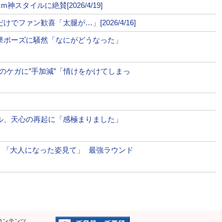
スタイルに絶賛[2026/4/19]
ファン歓喜「太腿が…」[2026/4/16]
衝撃ポーズに騒然「なにがどうなった」
手のケガに”手加減”「情けをかけてしまっ
ール、天心の再起に「感極まりました」
開！「大人になった姿見て」 最強ラウンド
コンテンツ