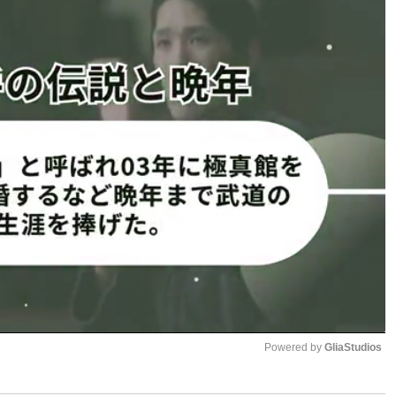
10年越しにと言うが、ジャンプ台を利用したジャンプはか
”ボディに興奮。「ビーチがパニックになる！」「こんなに可
、可愛すぎる」「素晴らしいプロポーション」などの声がコ
した「真夏のシングルリーグ戦・ドリーム・スターGP」に
マンスープレックスからのエイオキクラッチで3カウント奪
日にはビクトリア弓月と仙台PITで対戦するなど、9月14日
デビューしたばかりのスーパールーキー、今後の活躍注目
ーミー
”
ボディ！美しい腹筋、腕や肩の筋肉も
Powered by 
GliaStudios
1
2