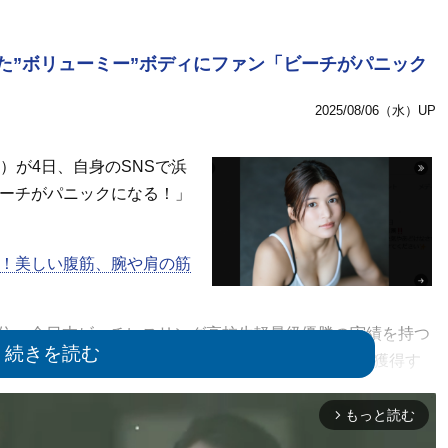
た”ボリューミー”ボディにファン「ビーチがパニック
2025/08/06（水）UP
）が4日、自身のSNSで浜
ビーチがパニックになる！」
！美しい腹筋、腕や肩の筋
位、全日本ビーチレスリング高校生軽量級優勝の実績を持つ
プロレス団体、マリーゴールドのツインスター王座を獲得す
もっと読む
arrow_forward_ios
、同じマリーゴールドで戦う覆面レスラーのハミングバード