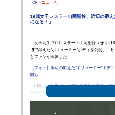
ニュース
TOP
>
18歳女子レスラー山岡聖怜、浜辺の鍛え
になる！」
女子高生プロレスラー・山岡聖怜（せり=18
辺で鍛えた”ボリューミー”ボディを公開。「
とファンが興奮した。
【フォト】浜辺の鍛えた
”
ボリューミー
”
ボディ
肉も
山岡は、レスリングで全国中学選抜選手権2
スーパールーキー。現在は、自身が所属する
るなど、大活躍中だ。
そんな山岡が4日に自身のインスタグラムで