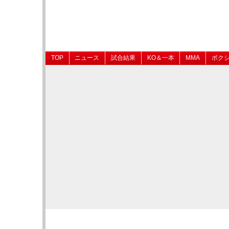
TOP
ニュース
試合結果
KO＆一本
MMA
ボク