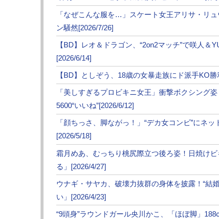
とになるのだろう。ジョリーは30日に自身の
「なぜこんな服を…」スケート女王アリサ・リュ
し、「清水よく頑張った。感動したよ」と健
ン騒然[2026/7/26]
RIZINデビューが注目されているジョリー
【BD】レオ＆ドラゴン、“2on2マッチ”で咲人＆
戦相手も含めて期待は高まりばかりだ。
[2026/6/14]
次ページは
【フォト&動画】ジョリー元美
【BD】としぞう、18歳の女暴走族にド派手KO勝利！K
「美しすぎるプロビキニ女王」衝撃ボクシング姿
5600“いいね”[2026/6/12]
≪ 前の
「顔ちっさ、脚ながっ！」“デカ女コンビ”にネ
●編集部オススメ
[2026/5/18]
・【フォト】ジョリー元美人マネ、グラマー
霜月めあ、むっちり桃尻際立つ後ろ姿！日焼けビ
る」[2026/4/27]
・ジョリーの“美人すぎる”マネージャー、男
ウナギ・サヤカ、破壊力抜群の身体を披露！“結
い」[2026/4/23]
・ジョリーの“美人すぎる”マネージャーが辞
“9頭身”ラウンドガール央川かこ、「ほぼ脚」188cm神