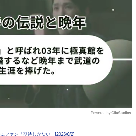
けていたトラウマがあり、殴
それを克服するために、今回、
だ。
りんぎで、この日のために1カ
スタグラムで報告している。
清水（右）がえりんぎ（左）に蹴り
展開に。技術よりも気持ちが全
で攻撃（@sj1119sogo）
0でドローに。どちらも勝つことはできなかったが、試合後の
。
はなってしまいましたが、貴
さんも身長差がある中受けて頂
もう無いですけど、これからも
す！今回は皆様応援ありがとう
Powered by 
GliaStudios
判定はドローとなったが、2人とも笑
Mute
今後もジョリーを支えていくこ
顔がこぼれた（@sj1119sogo）
ァン「期待しかない」[2026/8/2]