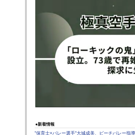
同動画では清水は幼少期に父親からのDVを受
られることに“恐怖”があると明かしている。
この試合へ向けて格闘技の練習してきたよう
今回の対戦相手は、地元・熊本のキャバ嬢え
月半ボクシング特訓をしてきたと自身のイン
試合は、互いに前へ出て打ち合うバチバチの
面に出る試合となり、判定は1（えりんぎ）-
両者の満足そうな顔がすべてを物語っていた
清水は1日のXで「皆様の期待に添えぬ結果と
重な経験が出来ました。対戦相手のエリンギ
きありがとうございます。試合をすることは
新しい挑戦をどんどんしていきたいと思いま
ございました」とコメントを書き込んだ。
●新着情報
一回限りの試合というのは残念だが、清水は
”保育士×バレー選手”大城成美、ビーチバレー指導にフ