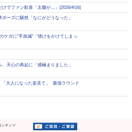
ファン歓喜「太腿が…」[2026/4/16]
じさん、ロリータ服で中国武術パフォーマンスの衝撃！最優秀
衝撃ポーズに騒然「なにがどうなった」
手のケガに”手加減”「情けをかけてしまっ
ドガール姿で豊満ボディ公開！ファン「いつか生で見にいきた
ール、天心の再起に「感極まりました」
開！「大人になった姿見て」 最強ラウンド
コンテンツ