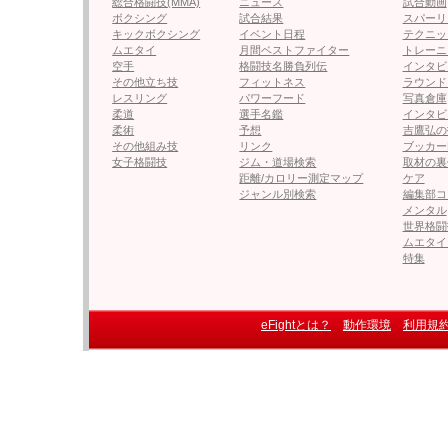
総合格闘技(MMA)
ニュース
試合動画
ボクシング
試合結果
スパーリ
キックボクシング
イベント日程
テクニッ
ムエタイ
月間ベストファイター
トレーニ
空手
格闘技名勝負列伝
インタビ
その他立ち技
フィットネス
ラウンド
レスリング
パワーフード
写真倉庫
柔道
選手名鑑
インタビ
柔術
予想
吉鷹弘の
その他組み技
リンク
ブッカー
女子格闘技
ジム・道場検索
取材の裏
距離/カロリー測定マップ
ケア
ジャンル別検索
編集部コ
メンタル
世界格闘
ムエタイ
特集
eFightとは？
動作環境
利用規