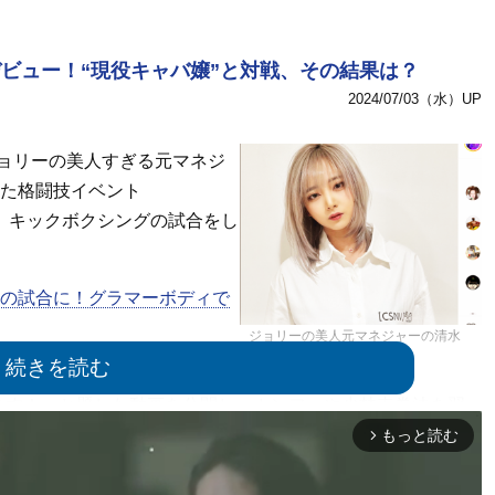
ビュー！“現役キャバ嬢”と対戦、その結果は？
2024/07/03（水）UP
ョリーの美人すぎる元マネジ
れた格闘技イベント
いて、キックボクシングの試合をし
の試合に！グラマーボディで
ジョリーの美人元マネジャーの清水
ゆり（＠lily._.3621）
のYouTubeチャンネルで、
ます！』と題した動画を公開し、カンフーや少林寺拳法を習
のオファーがあっても頑なに拒んできたが、ある人物から
もっと読む
arrow_forward_ios
と提案されて、今回の試合出場を決意したことを報告した。