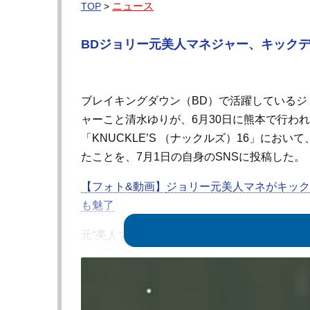
ニュース
TOP
>
BDジョリー元美人マネジャー、キックデ
ブレイキングダウン（BD）で活躍しているジ
ャーこと清水ゆりが、6月30日に熊本で行わ
「KNUCKLE’S （ナックルズ）16」にお
たことを、7月1日の自身のSNSに投稿した。
【フォト&動画】
ジョリー元美人マネがキック
も魅了
元“美人マネ”清水は、今年6月にジョリーと自身
『【重大発表】清水格闘技イベントに出場し
っていたことを告白。そして、これまで試合
「この試合に勝ったらあるものを用意する」