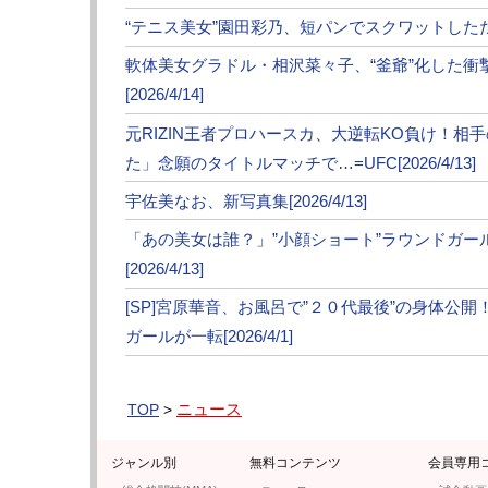
“テニス美女”園田彩乃、短パンでスクワットしただけで
・“グラマラス美女コスプレイヤー”すみれお
軟体美女グラドル・相沢菜々子、“釜爺”化した
モデル賞に
[2026/4/14]
元RIZIN王者プロハースカ、大逆転KO負け！相
・【RISE】”大型バイク女子”が猫耳ラウン
た」念願のタイトルマッチで…=UFC[2026/4/13]
い」
宇佐美なお、新写真集[2026/4/13]
「あの美女は誰？」”小顔ショート”ラウンドガ
[2026/4/13]
[SP]宮原華音、お風呂で”２０代最後”の身体公
ガールが一転[2026/4/1]
ニュース
TOP
>
ジャンル別
無料コンテンツ
会員専用