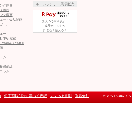
ルームランナー展示販売
ング動画
ク講座
ング動画
ュー・会見動画
楽天IDで簡単決済！
ガール
楽天ポイントが
貯まる！使える！
ュー
打撃研究室
Kの格闘技の裏側
側
ラム
技最前線
コラム
約
特定商取引法に基づく表記
よくある質問
運営会社
© YOSHIKURA DESIGN