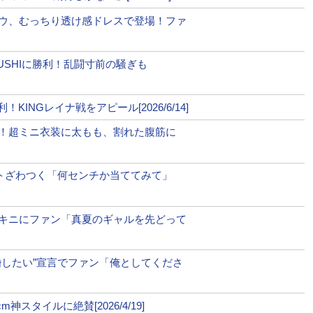
SNSで清水の試合映像を配信
ウ、むっちり透け感ドレスで登場！ファ
闘を称えた。
は、今回の相方の活躍に刺激を受けて、どんな飛躍をするのか対
YUSHIに勝利！乱闘寸前の騒ぎも
人マネがキックの試合に！グラマーボディでも魅了
INGレイナ戦をアピール[2026/6/14]
！超ミニ衣装に太もも、割れた腹筋に
1
2
ページへ
次のページへ ≫
ットざわつく「何センチか当ててみて」
ボディで魅了
キニにファン「真夏のギャルを先どって
だらけのガチ合宿に参加し汗流す！その目的とは…
婚したい”宣言でファン「俺としてくださ
任！新マネ発表と今後の活動に言及
スタイルに絶賛[2026/4/19]