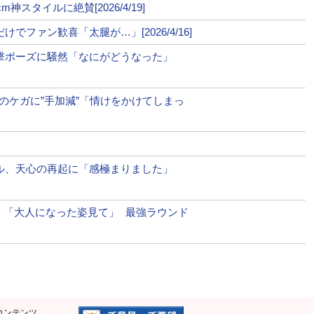
スタイルに絶賛[2026/4/19]
ファン歓喜「太腿が…」[2026/4/16]
衝撃ポーズに騒然「なにがどうなった」
手のケガに”手加減”「情けをかけてしまっ
ール、天心の再起に「感極まりました」
開！「大人になった姿見て」 最強ラウンド
コンテンツ