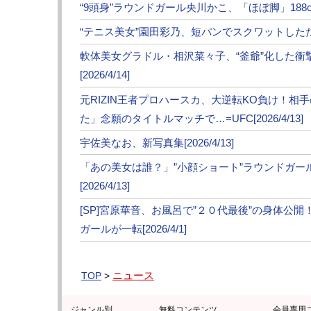
“9頭身”ラウンドガール央川かこ、「ほぼ脚」188cm神
“テニス美女”園田彩乃、短パンでスクワットしただけで
軟体美女グラドル・相沢菜々子、“釜爺”化した
[2026/4/14]
元RIZIN王者プロハースカ、大逆転KO負け！相
た」念願のタイトルマッチで…=UFC[2026/4/13]
宇佐美なお、新写真集[2026/4/13]
「あの美女は誰？」”小顔ショート”ラウンドガ
[2026/4/13]
[SP]宮原華音、お風呂で”２０代最後”の身体公
ガールが一転[2026/4/1]
ニュース
TOP
>
ジャンル別
無料コンテンツ
会員専用