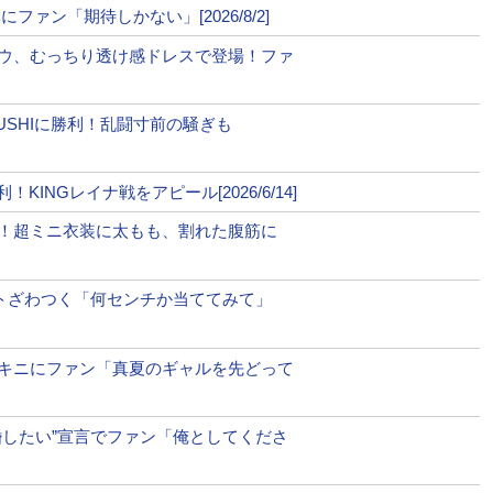
Mute
ァン「期待しかない」[2026/8/2]
すぎる広背筋！」
ウ、むっちり透け感ドレスで登場！ファ
するケイト・ロータスとは！？
YUSHIに勝利！乱闘寸前の騒ぎも
、現在は黒髪”アイドル系”美女に！ファン「見るたびに可愛い
INGレイナ戦をアピール[2026/6/14]
！超ミニ衣装に太もも、割れた腹筋に
ミニの衣装とトップスで歩く衝撃「二度見どころではない」
ットざわつく「何センチか当ててみて」
キニにファン「真夏のギャルを先どって
婚したい”宣言でファン「俺としてくださ