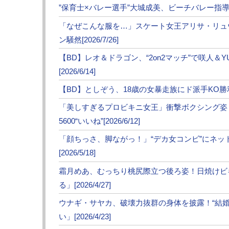
”保育士×バレー選手”大城成美、ビーチバレー指導にフ
・杉山しずか、セクシードレスで「ムキムキ
「なぜこんな服を…」スケート女王アリサ・リュ
ン騒然[2026/7/26]
・【超RIZIN】”これは美女”RENAと対戦
【BD】レオ＆ドラゴン、“2on2マッチ”で咲人＆
[2026/6/14]
・【フォト】あのBD椅子蹴りラウンドガール
【BD】としぞう、18歳の女暴走族にド派手KO勝利！K
くなる」
「美しすぎるプロビキニ女王」衝撃ボクシング姿
5600“いいね”[2026/6/12]
・【フォト】小顔ラウンドガール新唯、街を
「顔ちっさ、脚ながっ！」“デカ女コンビ”にネ
「女神が下町に」
[2026/5/18]
霜月めあ、むっちり桃尻際立つ後ろ姿！日焼けビ
る」[2026/4/27]
ウナギ・サヤカ、破壊力抜群の身体を披露！“結
い」[2026/4/23]