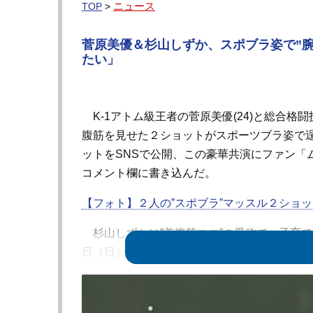
ニュース
TOP
>
菅原美優＆杉山しずか、スポブラ姿で”腕
たい」
K-1アトム級王者の菅原美優(24)と総合格闘
腹筋を見せた２ショットがスポーツブラ姿で
ットをSNSで公開、この豪華共演にファン「
コメント欄に書き込んだ。
【フォト】２人の”スポブラ”マッスル２ショ
杉山しずかは”美腹筋ママ”の愛称で、子育てし
日（日）東京・立川ステージガーデンで開催され
る。
菅原美優は前述のとおり、現K-1アトム級王