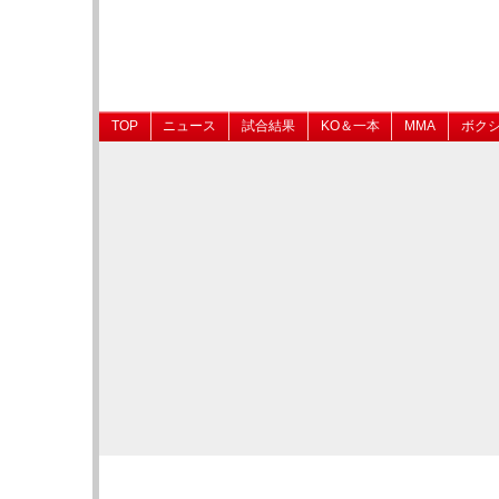
TOP
ニュース
試合結果
KO＆一本
MMA
ボク