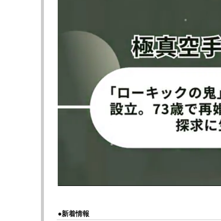
かせており、この２人の共演で菅原美優に「M
しかし、菅原は 7月7日（日）東京・国立代々
2024』でリングに立つ。それもスペシャル
丈夫かと不安な気持ちでいっぱいでした。と
込みをつづっている。
この破壊力抜群の２ショット、共に
reversal
闘技メーカー「
reversal
」のモデル撮影のよう
す！」というが２人とも立派なマッスルぶり
▶︎次のページは【フォト】２人の”スポブラ”
≪ 前の
●編集部オススメ
●新着情報
・【フォト】２人の”スポブラ”マッスル２シ