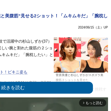
と美腹筋”見せる2ショット！「ムキムキだ」「腕枕し
2024/06/15（土）UP
技で活躍中の杉山しずか(37）
逞しい腕と割れた腹筋の２ショ
ムキムキだ」「腕枕したい」と
ット！ビキニ姿も
菅原美優と杉山しずかがスポズラ美
腹筋２ショットを見せた
ながらMMAに参戦。7月21
る『PANCRASE 346』では初のパンクラス王座に挑戦す
もっと読む
arrow_forward_ios
者だが、先日結婚し、SNSではK-1選手引退を示唆をほのめ