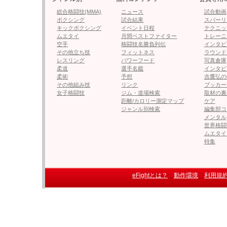
総合格闘技(MMA)
ニュース
試合動画
ボクシング
試合結果
スパーリ
キックボクシング
イベント日程
テクニッ
ムエタイ
月間ベストファイター
トレーニ
空手
格闘技名勝負列伝
インタビ
その他立ち技
フィットネス
ラウンド
レスリング
パワーフード
写真倉庫
柔道
選手名鑑
インタビ
柔術
予想
吉鷹弘の
その他組み技
リンク
ブッカー
女子格闘技
ジム・道場検索
取材の裏
距離/カロリー測定マップ
ケア
ジャンル別検索
編集部コ
メンタル
世界格闘
ムエタイ
特集
eFightとは？
動作環境
利用規