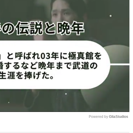
MAデビューか！」など期待のコメントもあった。
木競技場第二体育館にて開催される『K-1 WORLD MAX
ラウンドガールとしてだ。菅原はインスタでは「私なんかで大
にかく精一杯頑張ります。よろしくお願いします！」と意気
のウエアを着て、
SNS
に
#reversal
をつけていることから、格
だ。菅原は「筋肉女子？私まだまだなんでもっと頑張りま
。この２人が出演するカタログも早くみてみたいところだ。
マッスル２ショット！ビキニ姿も
1
2
ページへ
次のページへ ≫
Powered by 
GliaStudios
ョット！ビキニ姿も