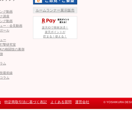
ルームランナー展示販売
ング動画
ク講座
ング動画
ュー・会見動画
楽天IDで簡単決済！
ガール
楽天ポイントが
貯まる！使える！
ュー
打撃研究室
Kの格闘技の裏側
側
ラム
技最前線
コラム
約
特定商取引法に基づく表記
よくある質問
運営会社
© YOSHIKURA DESIGN