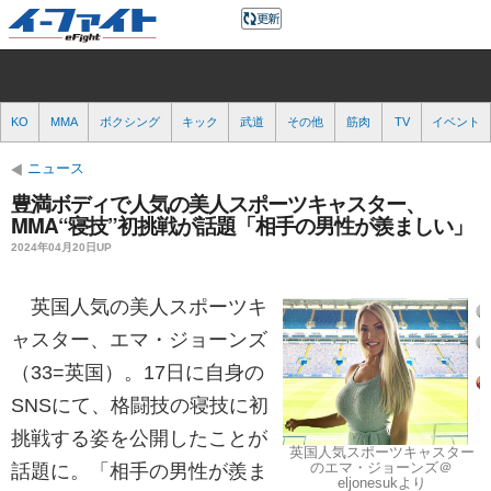
KO
MMA
ボクシング
キック
武道
その他
筋肉
TV
イベント
ニュース
豊満ボディで人気の美人スポーツキャスター、
MMA“寝技”初挑戦が話題「相手の男性が羨ましい」
2024年04月20日UP
英国人気の美人スポーツキ
ャスター、エマ・ジョーンズ
（33=英国）。17日に自身の
SNSにて、格闘技の寝技に初
挑戦する姿を公開したことが
英国人気スポーツキャスター
のエマ・ジョーンズ＠
話題に。「相手の男性が羨ま
eljonesukより