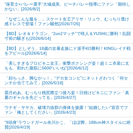
”保育士×バレー選手”大城成美、ビーチバレー指導にファン「期待し
ど常に注目を集めるジョーンズ。今回のプロモーシ
かない」[2026/8/2]
ョンも上手く行ったようだ。
「なぜこんな服を…」スケート女王アリサ・リュウ、むっちり透け
感ドレスで登場！ファン騒然[2026/7/26]
▶︎次ページは【フォト】豊満ボディの彼女が“寝技”初
【BD】レオ＆ドラゴン、“2on2マッチ”で咲人＆YUSHIに勝利！乱闘
挑戦！胸元が大きく空いたセクシードレス姿も
寸前の騒ぎも[2026/6/14]
【BD】としぞう、18歳の女暴走族にド派手KO勝利！KINGレイナ戦
をアピール[2026/6/14]
1
2
「美しすぎるプロビキニ女王」衝撃ボクシング姿！超ミニ衣装に太
≪ 前のページへ
次のページへ ≫
もも、割れた腹筋に5600“いいね”[2026/6/12]
「顔ちっさ、脚ながっ！」“デカ女コンビ”にネットざわつく「何セ
ンチか当ててみて」[2026/5/18]
霜月めあ、むっちり桃尻際立つ後ろ姿！日焼けビキニにファン「真
夏のギャルを先どってる」[2026/4/27]
ウナギ・サヤカ、破壊力抜群の身体を披露！“結婚したい”宣言でフ
ァン「俺としてください」[2026/4/23]
“9頭身”ラウンドガール央川かこ、「ほぼ脚」188cm神スタイルに絶
賛[2026/4/19]