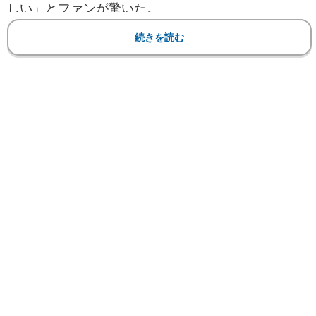
しい」とファンが驚いた。
続きを読む
【フォト】豊満ボディの彼女が“寝技”初挑戦！胸元が
大きく空いたセクシードレス姿も
ジョーンズは美貌とグラマーボディで人気を集め
る英国のスポーツキャスター。主にサッカーの試合
中継レポートや選手取材、さらには、英国公共放送
「BBC」のサッカーニュース番組でホストを務める
など活躍している。
また、TVの露出だけでなく、自身のSNSでも精力
的に活動展開。インスタグラム登録者数は40万以
上、TikTokは27万以上と多くのファンを持ってい
る。
そのジョーンズは昨年11月にMMAイベント