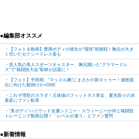
『OKTAGON 48』の会場に特別リポーターとして登
場し、格闘ファンを喜ばせたが、今度はなんと自身
も格闘技に挑戦。
●編集部オススメ
これはMMAイベント『OKTAGON』のプロモーシ
・【フォト＆動画】豊満ボディの彼女が“寝技”初挑戦！胸元が大き
ョン用の企画映像だが、ジョーンズは男性ファイタ
く空いたセクシードレス姿も
ーに下からの三角絞めを教えてもらったが、グラマ
・英人気の美人スポーツキャスター、胸元開いた“グラマードレ
ーな肉体で終始笑顔のジョーンズ。初の寝技体験は
ス”で“格闘技大会”取材が話題に！
楽しかったようだ。
・【フォト】平田樹、“マッスル腕”にまさかの新タトゥー！連敗脱
出に向けた願掛けか=ONE
コメント欄は「相手の男性が羨ましい」「彼女の
・これぞ理想のカラダ！元体操のフィットネス美女、夏先取りの水
着姿にファン歓喜
魅力に負けないという、この男性のトレーニング
・”美ボディ”ハリウッド女優シドニー・スウィーニーが何と格闘技
だ」「彼女は魅力的すぎる」などとファンが羨まし
トレーニング動画公開！「レベルが違う」とファン驚愕
がった。
●新着情報
今回の投稿を英メディア「THE SUN」も報じるな