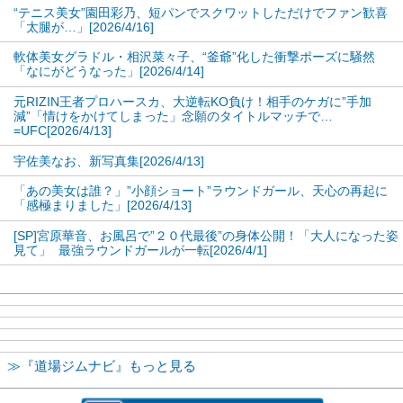
“テニス美女”園田彩乃、短パンでスクワットしただけでファン歓喜
「太腿が…」[2026/4/16]
軟体美女グラドル・相沢菜々子、“釜爺”化した衝撃ポーズに騒然
「なにがどうなった」[2026/4/14]
元RIZIN王者プロハースカ、大逆転KO負け！相手のケガに”手加
減”「情けをかけてしまった」念願のタイトルマッチで…
=UFC[2026/4/13]
宇佐美なお、新写真集[2026/4/13]
「あの美女は誰？」”小顔ショート”ラウンドガール、天心の再起に
「感極まりました」[2026/4/13]
[SP]宮原華音、お風呂で”２０代最後”の身体公開！「大人になった姿
見て」 最強ラウンドガールが一転[2026/4/1]
≫『道場ジムナビ』もっと見る