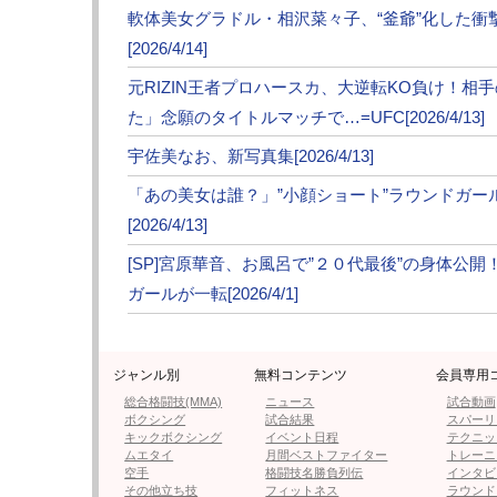
大きなダウンもなく勝敗は判定へ。
軟体美女グラドル・相沢菜々子、“釜爺”化した
[2026/4/14]
判定は5名全員が安保を支持、安保が44kg以
元RIZIN王者プロハースカ、大逆転KO負け！相
リオに勝利した。
た」念願のタイトルマッチで…=UFC[2026/4/13]
安保は勝利マイクで「メインイベントなので
宇佐美なお、新写真集[2026/4/13]
ったし、かすっただけで怪我をした。因縁か
「あの美女は誰？」”小顔ショート”ラウンドガ
う。またリングに戻ってきます。俺はブレイ
[2026/4/13]
次ページは【フォト】安保が吹き飛んだ！
[SP]宮原華音、お風呂で”２０代最後”の身体公
ガールが一転[2026/4/1]
※全試合結果はこちら
☆この大会はABEMA PPV ONLINE LIVE、Bre
ジャンル別
無料コンテンツ
会員専用
総合格闘技(MMA)
ニュース
試合動画
ボクシング
試合結果
スパーリ
キックボクシング
イベント日程
テクニッ
ムエタイ
月間ベストファイター
トレーニ
空手
格闘技名勝負列伝
インタビ
その他立ち技
フィットネス
ラウンド