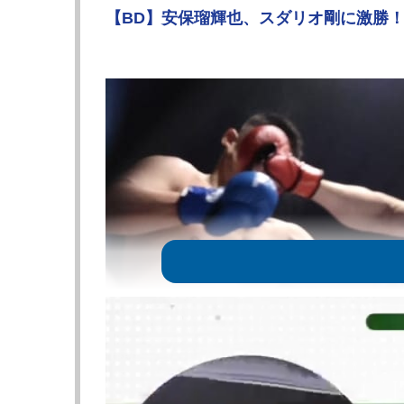
【BD】安保瑠輝也、スダリオ剛に激勝！