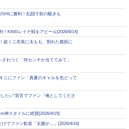
び大喧嘩。BDの場で決着を
格差。身長はそれほど変わらな
YUSHIに勝利！乱闘寸前の騒ぎも
差だ。果たして、どのような決着
INGレイナ戦をアピール[2026/6/14]
ら俊速の左ハイキック！スダ
遂に対決！試合前に向かい合う2人
！超ミニ衣装に太もも、割れた腹筋に
ーディーな蹴り技で安保が試合
手が当たっただけで、安保は後ろに吹き飛ぶ。終盤、安保が
ットざわつく「何センチか当ててみて」
続けるが、安保のスピードに翻弄されたか、スダリオは手が出
キニにファン「真夏のギャルを先どって
も、安保の左ミドルがヒット。残り10秒、スダリオの左がヒ
婚したい”宣言でファン「俺としてくださ
イムアップ。
クと同時にスダリオの左のパン
スタイルに絶賛[2026/4/19]
カットし流血する。
ファン歓喜「太腿が…」[2026/4/16]