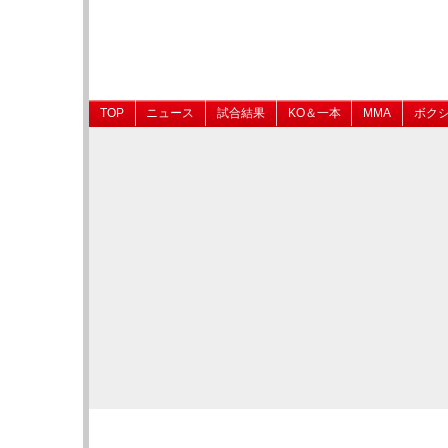
TOP
ニュース
試合結果
KO＆一本
MMA
ボク