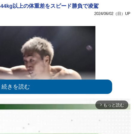
44kg以上の体重差をスピード勝負で凌駕
2024/06/02（日）UP
もっと読む
arrow_forward_ios