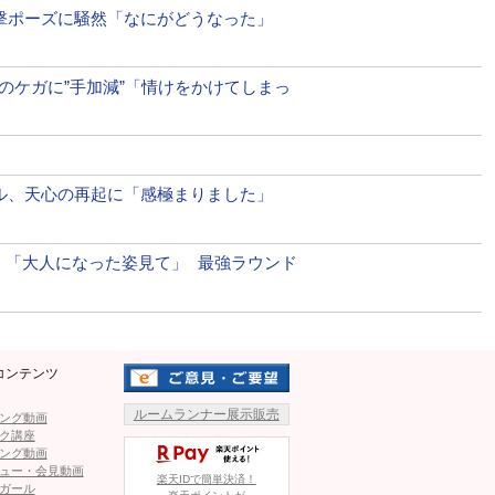
衝撃ポーズに騒然「なにがどうなった」
上の体重差を乗り越えて、スダ
手のケガに”手加減”「情けをかけてしまっ
安保が判定勝利
、ぶっ倒すつもりだったが、（スダリオが）テクニックもあ
ら始まったが、対戦できたことで、スダリオ選手、ありがと
ール、天心の再起に「感極まりました」
キングダウンが大好き」と語った。
前蹴りヒットの瞬間も
開！「大人になった姿見て」 最強ラウンド
akingDown LIVEで生中継
コンテンツ
ルームランナー展示販売
ング動画
ク講座
ング動画
ュー・会見動画
楽天IDで簡単決済！
ガール