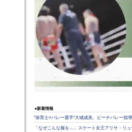
安保（右）が因縁のスダリオ（左）に勝利
BreakingDown株式会社
『BreakingDown12』
2024
年
6
月
2
日（日）東京・アリーナ立川立飛
▼第23試合 無差別級スペシャルワンマッチ
○安保瑠輝也
延長判定5-0
●スダリオ剛
【フォト】安保が吹き飛んだ！前蹴りヒット
●新着情報
”保育士×バレー選手”大城成美、ビーチバレー指導にフ
遂に危険すぎる喧嘩マッチが実現。ことの発端
MMAを揶揄した発言したことにスダリオが激
「なぜこんな服を…」スケート女王アリサ・リュ