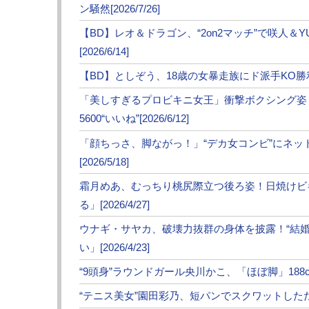
た。一時は和解するも、その後のやり取りで再
ン騒然[2026/7/26]
つけることとなった。気になるのは両者の体
【BD】レオ＆ドラゴン、“2on2マッチ”で咲人＆
いが、前日計量では44kg以上と異常な体重
[2026/6/14]
がつくのか。
【BD】としぞう、18歳の女暴走族にド派手KO勝利！K
試合は1R、開始から緊張感。安保が序盤か
「美しすぎるプロビキニ女王」衝撃ボクシング姿
リオのガード上からも会場がどよめく。スピ
5600“いいね”[2026/6/12]
のペースを握る。スダリオが前に伸ばした左
「顔ちっさ、脚ながっ！」“デカ女コンビ”にネ
スダリオに顔面前蹴りをヒット。
[2026/5/18]
2R、安保は鋭いハイキック、ジャブと攻め
霜月めあ、むっちり桃尻際立つ後ろ姿！日焼けビ
ない。
る」[2026/4/27]
3R、安保もスダリオも前に出てパンチの交差
ウナギ・サヤカ、破壊力抜群の身体を披露！“結
ットし、安保がぐらつく場面もあったが、タ
い」[2026/4/23]
特別に延長Rが設けられ、安保の左ハイキッ
“9頭身”ラウンドガール央川かこ、「ほぼ脚」188cm神
チが同タイミングでヒット。安保は右目上を
“テニス美女”園田彩乃、短パンでスクワットしただけで