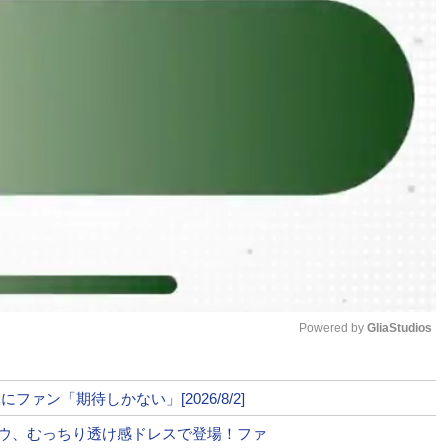
 キックルール
Powered by 
GliaStudios
の瞬間も
Mute
ァン「期待しかない」[2026/8/2]
は安保がRIZIN参戦の際、
怒、SNSを通じてやり合っ
ウ、むっちり透け感ドレスで登場！ファ