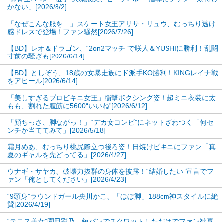
かない」[2026/8/2]
う。
「なぜこんな服を…」スケート女王アリサ・リュウ、むっちり透け
コメント欄では「とてもゴージャスだ！」「素敵で
感ドレスで登場！ファン騒然[2026/7/26]
すね」「素晴らしい！」と称賛の声が多く並んだ。
【BD】レオ＆ドラゴン、“2on2マッチ”で咲人＆YUSHIに勝利！乱闘
寸前の騒ぎも[2026/6/14]
ローレンはこのメソッドの利用は競技者である必要
【BD】としぞう、18歳の女暴走族にド派手KO勝利！KINGレイナ戦
をアピール[2026/6/14]
はなく、トレーニングをやり始めた人、行き詰まり
を感じている人、ビキニ姿に自信を持ちたい全ての
「美しすぎるプロビキニ女王」衝撃ボクシング姿！超ミニ衣装に太
もも、割れた腹筋に5600“いいね”[2026/6/12]
女性に当てはまるものだと綴っていた。
「顔ちっさ、脚ながっ！」“デカ女コンビ”にネットざわつく「何セ
ンチか当ててみて」[2026/5/18]
彼女のようなボディとまではいかなくとも、身体の
霜月めあ、むっちり桃尻際立つ後ろ姿！日焼けビキニにファン「真
変化を感じたい方はトレーニングを始めるきっかけ
夏のギャルを先どってる」[2026/4/27]
にしてみてはいかがだろうか。
ウナギ・サヤカ、破壊力抜群の身体を披露！“結婚したい”宣言でフ
ァン「俺としてください」[2026/4/23]
次のページは【フォト】“むっちり”から筋肉女子
“9頭身”ラウンドガール央川かこ、「ほぼ脚」188cm神スタイルに絶
へ！ビキニ姿も
賛[2026/4/19]
“テニス美女”園田彩乃、短パンでスクワットしただけでファン歓喜