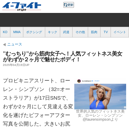
KO
MMA
ボクシング
キック
武道
その他
筋肉
TV
イベント
ニュース
”むっちり”から筋肉女子へ！人気フィットネス美女
がわずか２ヶ月で魅せたボディ！
2025年04月19日UP
プロビキニアスリート、ロー
レン・シンプソン （32=オー
ストラリア）が17日SNSで、
わずか2ヶ月にして見違える変
世界的人気のフィットネス美
化を遂げたビフォーアフター
女、ローレン・シンプソン
@laurensimpsonより
写真を公開した。大きいお尻