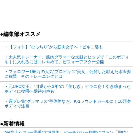
健康的なボディから、割れた
腹筋に盛り上がった肩のマッ
鍛えた美尻はこのように盛り
スルボディに激変したビキニ
上がる@laurensimpsonより
姿の2枚の写真をアップした。
●編集部オススメ
投稿には長文で“ビキニボディを作る”メソッドについ
て綴られており、この驚きの変化はわずか2ヶ月（8
・【フォト】“むっちり”から筋肉女子へ！ビキニ姿も
週間）ながらも、しっかりと筋肉と健康的な食事プ
・大人気トレーナー、筋肉グラマーな太腿とヒップで「このボディ
を手に入れるにはコレやめて」ビフォーアフター公開
ログラムによりつくられたようだ。
・フォロワー196万の人気”プロビキニ”美女、公開した鍛えた水着姿
に称賛、そのトレーニングとは
詳しい内容は会員専用ではあるが、基本は栄養バラ
・元UFC女王、”引退から3年”の「美しき」ビキニ姿！引き締まった
ンスを整わせ、高タンパク低脂肪なヘルシーな食事
ボディに復帰へ期待の声も
で、自身の基礎代謝カロリーに近い食事にするこ
・週プレ賞“グラマラス”宇佐美なお、K-1ラウンドガールに！10頭身
と。
ボディで注目
そして野菜のミネラルを取り、筋トレ後の有酸素な
ど基本的なものでも体重は落ちるが、このようなメ
●新着情報
ソッドには、専用の重要なコツが隠されているだろ
”保育士×バレー選手”大城成美、ビーチバレー指導にファン「期待し