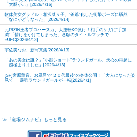
「太腿が…」[2026/4/16]
1
2
軟体美女グラドル・相沢菜々子、“釜爺”化した衝撃ポーズに騒然
≪ 前のページへ
次のページへ ≫
「なにがどうなった」[2026/4/14]
元RIZIN王者プロハースカ、大逆転KO負け！相手のケガに”手加
減”「情けをかけてしまった」念願のタイトルマッチで…
=UFC[2026/4/13]
宇佐美なお、新写真集[2026/4/13]
「あの美女は誰？」”小顔ショート”ラウンドガール、天心の再起に
「感極まりました」[2026/4/13]
[SP]宮原華音、お風呂で”２０代最後”の身体公開！「大人になった姿
見て」 最強ラウンドガールが一転[2026/4/1]
≫『道場ジムナビ』もっと見る