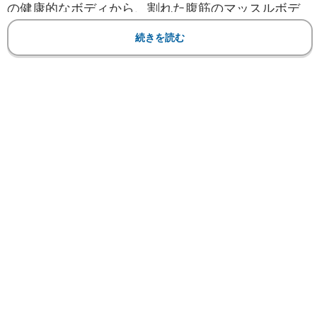
の健康的なボディから、割れた腹筋のマッスルボデ
ィに激変。一体どうやって？
続きを読む
【フォト】“むっちり”から筋肉女子へ！ビキニ姿も
ローレンはオーストラリア出身、世界的人気のプロ
ビキニアスリートでフィットネスモデル。2015年の
INBAサザンクロスチャンピオンシップでフィットネ
スモデル総合優勝に選ばれた。インスタのフォロワ
ー187万人以上を誇るビキニ・フィットネスアスリー
トとして活動し、最新のトレーニング方法など有益
なフィットネス情報も提供している。
ローレンは17日、自身のSNS
で驚きのビフォーアフターの
写真を公開。大きなヒップの